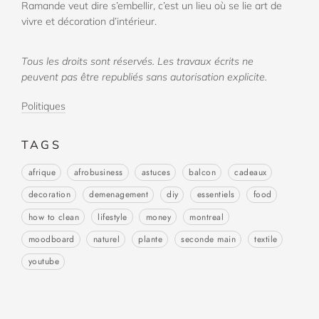
Ramande veut dire s’embellir, c’est un lieu où se lie art de
vivre et décoration d’intérieur.
Tous les droits sont réservés. Les travaux écrits ne
peuvent pas être republiés sans autorisation explicite.
Politiques
TAGS
afrique
afrobusiness
astuces
balcon
cadeaux
decoration
demenagement
diy
essentiels
food
how to clean
lifestyle
money
montreal
moodboard
naturel
plante
seconde main
textile
youtube