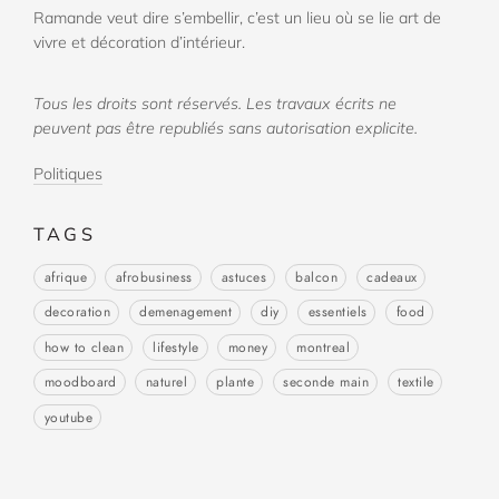
Ramande veut dire s’embellir, c’est un lieu où se lie art de
vivre et décoration d’intérieur.
Tous les droits sont réservés. Les travaux écrits ne
peuvent pas être republiés sans autorisation explicite.
Politiques
TAGS
afrique
afrobusiness
astuces
balcon
cadeaux
decoration
demenagement
diy
essentiels
food
how to clean
lifestyle
money
montreal
moodboard
naturel
plante
seconde main
textile
youtube