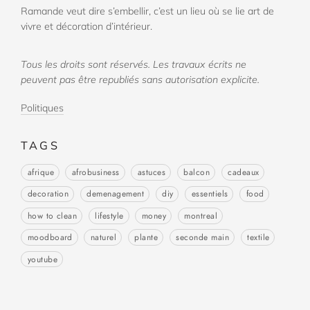
Ramande veut dire s’embellir, c’est un lieu où se lie art de
vivre et décoration d’intérieur.
Tous les droits sont réservés. Les travaux écrits ne
peuvent pas être republiés sans autorisation explicite.
Politiques
TAGS
afrique
afrobusiness
astuces
balcon
cadeaux
decoration
demenagement
diy
essentiels
food
how to clean
lifestyle
money
montreal
moodboard
naturel
plante
seconde main
textile
youtube