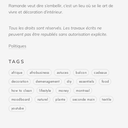
Ramande veut dire s’embellir, c’est un lieu où se lie art de
vivre et décoration d’intérieur.
Tous les droits sont réservés. Les travaux écrits ne
peuvent pas être republiés sans autorisation explicite.
Politiques
TAGS
afrique
afrobusiness
astuces
balcon
cadeaux
decoration
demenagement
diy
essentiels
food
how to clean
lifestyle
money
montreal
moodboard
naturel
plante
seconde main
textile
youtube