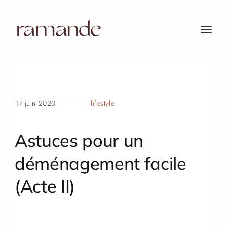
t
o
g
g
l
e
17 juin 2020
lifestyle
n
a
v
Astuces pour un
i
g
déménagement facile
a
t
(Acte
II)
i
o
n