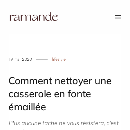
t
o
g
g
l
e
19 mai 2020
lifestyle
n
a
v
Comment nettoyer une
i
g
casserole en fonte
a
t
émaillée
i
o
Plus aucune tache ne vous résistera, c'est
n